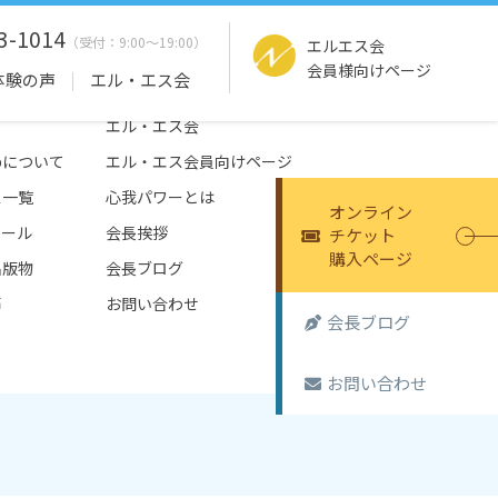
3-1014
エルエス会
会員様向けページ
体験の声
エル・エス会
エル・エス会
tepについて
エル・エス会員向けページ
ス一覧
心我パワーとは
オンライン
ュール
会長挨拶
チケット
購入ページ
出版物
会長ブログ
声
お問い合わせ
会長ブログ
お問い合わせ