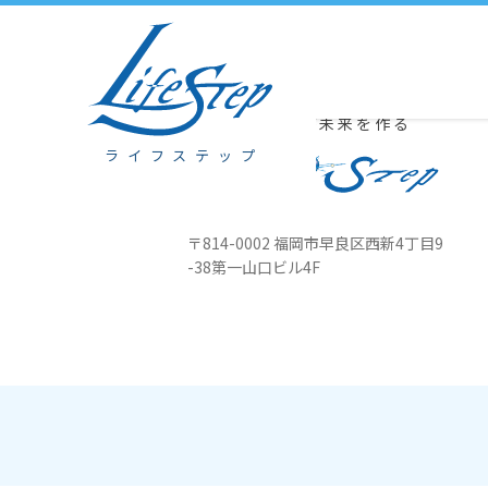
7/29 本部は会長念導入日（夜）・スタッフ電話カウンセリング13-1
豊かな心が未来を作る
ライフステップ
〒814-0002 福岡市早良区西新4丁目
9
-38第一山口ビル4F