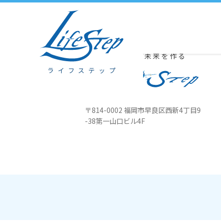
8/17 本部は心我力活用セミナー（夜）です
豊かな心が未来を作る
ライフステップ
〒814-0002 福岡市早良区西新4丁目
9
-38第一山口ビル4F