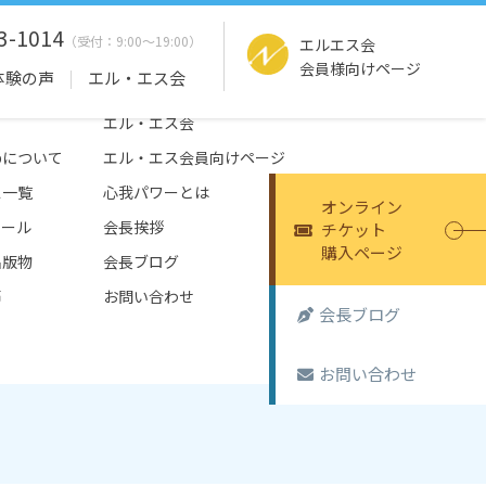
3-1014
エルエス会
会員様向けページ
体験の声
エル・エス会
エル・エス会
tepについて
エル・エス会員向けページ
ス一覧
心我パワーとは
オンライン
ュール
会長挨拶
チケット
購入ページ
出版物
会長ブログ
声
お問い合わせ
会長ブログ
お問い合わせ