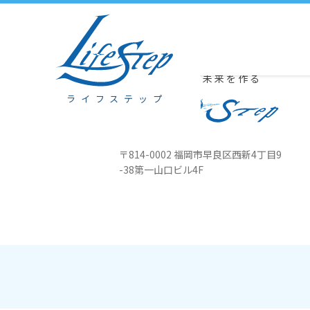
2/26 本部は心我力活用セミナー、八幡オフィスは健やかセミナーです
豊かな心が未来を作る
ライフステップ
〒814-0002 福岡市早良区西新4丁目
9
-38第一山口ビル4F