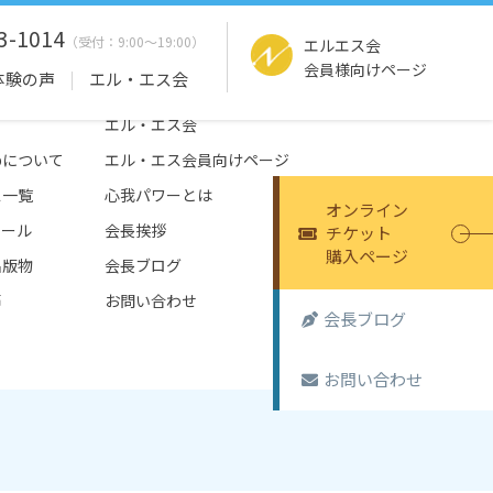
3-1014
エルエス会
会員様向けページ
体験の声
エル・エス会
エル・エス会
tepについて
エル・エス会員向けページ
ス一覧
心我パワーとは
オンライン
ュール
会長挨拶
チケット
購入ページ
出版物
会長ブログ
声
お問い合わせ
会長ブログ
お問い合わせ