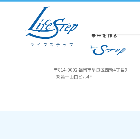
12/10 東京ビジョンセンター浜松町でセミナー『Nの法則』、八幡
豊かな心が未来を作る
ライフステップ
〒814-0002 福岡市早良区西新4丁目
9
-38第一山口ビル4F