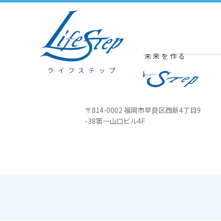
6/29 本部は説明と体験の会、八幡オフィスはウェル戸畑でセミナー
豊かな心が未来を作る
ライフステップ
〒814-0002 福岡市早良区西新4丁目
9
-38第一山口ビル4F