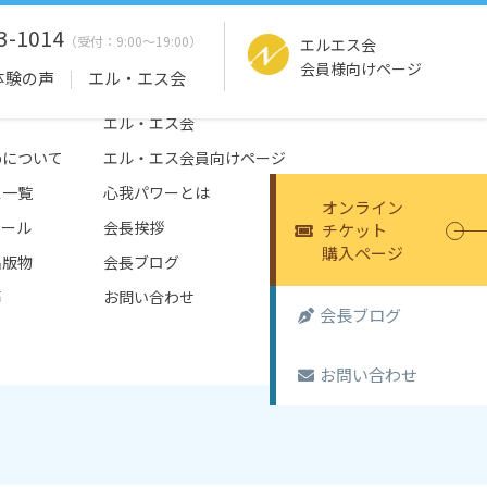
3-1014
エルエス会
会員様向けページ
体験の声
エル・エス会
エル・エス会
tepについて
エル・エス会員向けページ
ス一覧
心我パワーとは
オンライン
ュール
会長挨拶
チケット
購入ページ
出版物
会長ブログ
声
お問い合わせ
会長ブログ
お問い合わせ