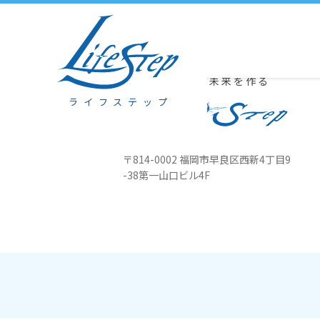
11月23日（土）会長はビジョンセンター浜松町でＮスタイル日、八幡
豊かな心が未来を作る
ライフステップ
〒814-0002 福岡市早良区西新4丁目
9
-38第一山口ビル4F