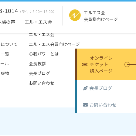
3-1014
エルエス会
会員様向けページ
体験の声
エル・エス会
エル・エス会
tepについて
エル・エス会員向けページ
ス一覧
心我パワーとは
オンライン
ュール
会長挨拶
チケット
購入ページ
出版物
会長ブログ
声
お問い合わせ
会長ブログ
お問い合わせ